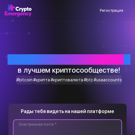
Регистрация
Приветствуем тебя
в лучшем криптосообществе!
#bitcoin
#крипта
#криптовалюта
#btc
#usaaccounts
Рады тебя видеть на нашей платформе
Электронная почта
*