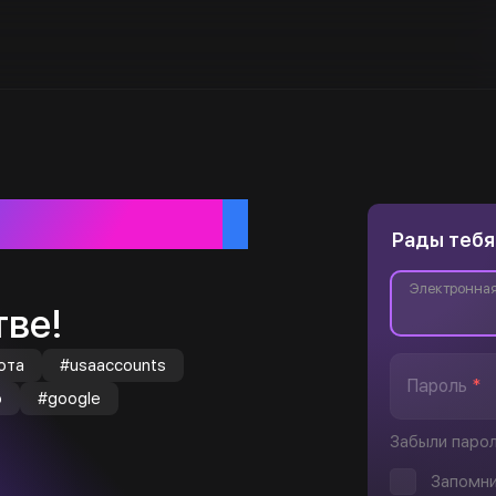
ебя
Рады тебя
Электронная
ве!
юта
#usaaccounts
Пароль
*
o
#google
Забыли паро
Запомни