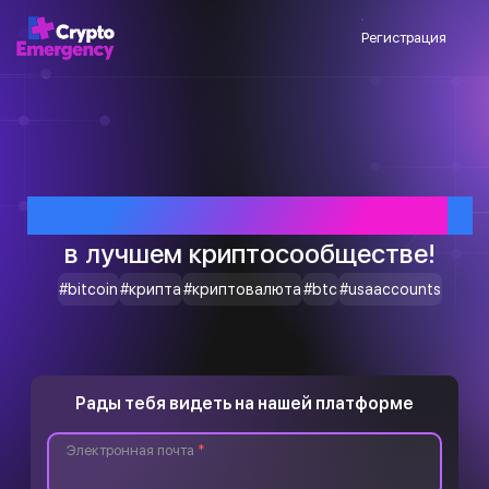
Регистрация
Приветствуем тебя
в лучшем криптосообществе!
#bitcoin
#крипта
#криптовалюта
#btc
#usaaccounts
Рады тебя видеть на нашей платформе
Электронная почта
*