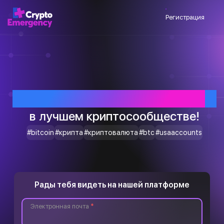
Регистрация
Приветствуем тебя
в лучшем криптосообществе!
#bitcoin
#крипта
#криптовалюта
#btc
#usaaccounts
Рады тебя видеть на нашей платформе
Электронная почта
*