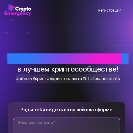
Регистрация
Приветствуем тебя
в лучшем криптосообществе!
#bitcoin
#крипта
#криптовалюта
#btc
#usaaccounts
Рады тебя видеть на нашей платформе
Электронная почта
*