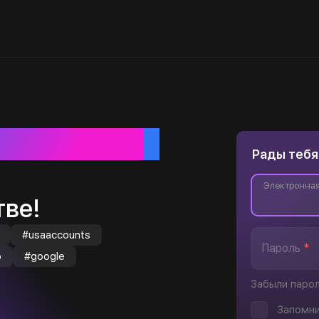
ебя
Рады тебя
Электронная
ве!
#usaaccounts
Пароль
*
o
#google
Забыли паро
Запомни