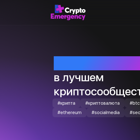
Приветствуем т
в лучшем
криптосообщест
#крипта
#криптовалюта
#btc
#ethereum
#socialmedia
#se