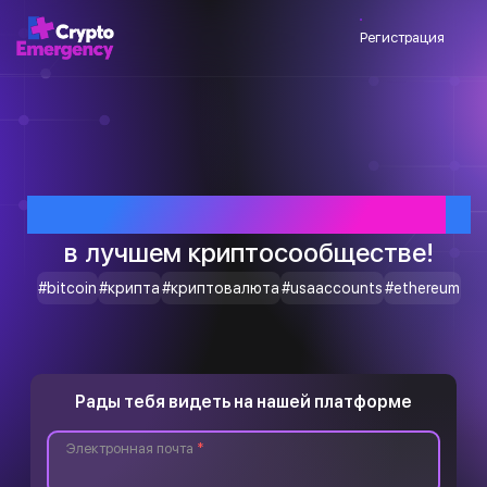
Регистрация
Приветствуем тебя
в лучшем криптосообществе!
#bitcoin
#крипта
#криптовалюта
#usaaccounts
#ethereum
Рады тебя видеть на нашей платформе
Электронная почта
*