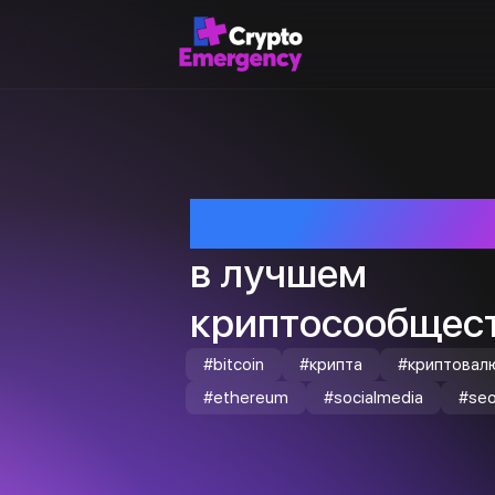
Приветствуем т
в лучшем
криптосообщест
#bitcoin
#крипта
#криптовал
#ethereum
#socialmedia
#se