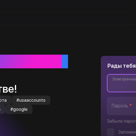
ебя
Рады тебя
Электронная
ве!
юта
#usaaccounts
Пароль
*
o
#google
Забыли паро
Запомни