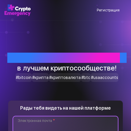
Регистрация
Приветствуем тебя
в лучшем криптосообществе!
#bitcoin
#крипта
#криптовалюта
#btc
#usaaccounts
Рады тебя видеть на нашей платформе
Электронная почта
*