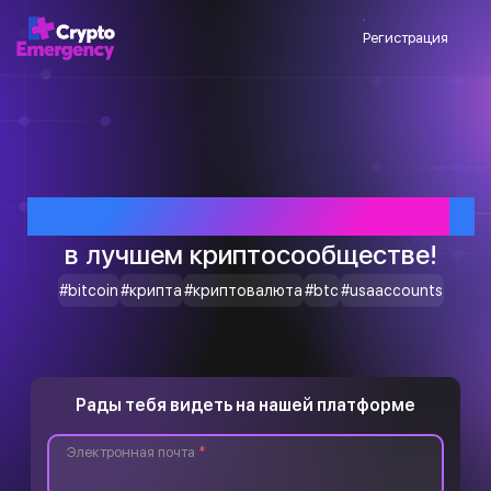
Регистрация
Приветствуем тебя
в лучшем криптосообществе!
#bitcoin
#крипта
#криптовалюта
#btc
#usaaccounts
Рады тебя видеть на нашей платформе
Электронная почта
*