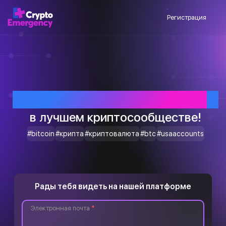
Регистрация
Приветствуем тебя
в лучшем криптосообществе!
#bitcoin
#крипта
#криптовалюта
#btc
#usaaccounts
Рады тебя видеть на нашей платформе
Электронная почта
*