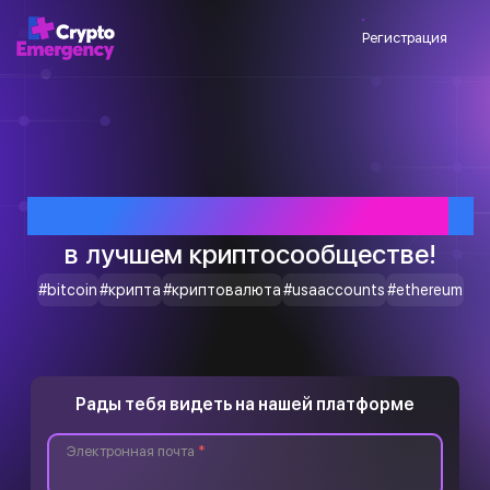
Регистрация
Приветствуем тебя
в лучшем криптосообществе!
#bitcoin
#крипта
#криптовалюта
#usaaccounts
#ethereum
Рады тебя видеть на нашей платформе
Электронная почта
*