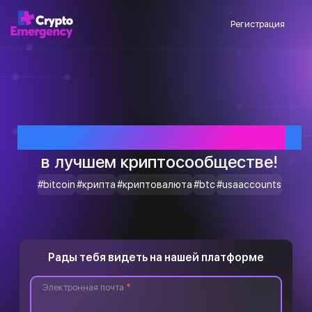
Регистрация
Приветствуем тебя
в лучшем криптосообществе!
#bitcoin
#крипта
#криптовалюта
#btc
#usaaccounts
Рады тебя видеть на нашей платформе
Электронная почта
*