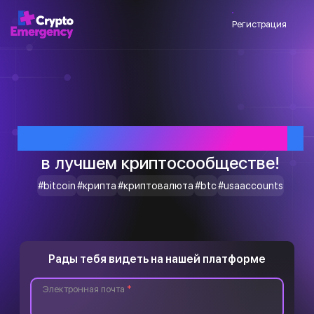
Регистрация
Приветствуем тебя
в лучшем криптосообществе!
#bitcoin
#крипта
#криптовалюта
#btc
#usaaccounts
Рады тебя видеть на нашей платформе
Электронная почта
*