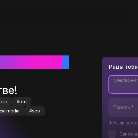
ебя
Рады тебя
Электронная
ве!
юта
#btc
Пароль
*
cialmedia
#seo
Забыли паро
Запомни