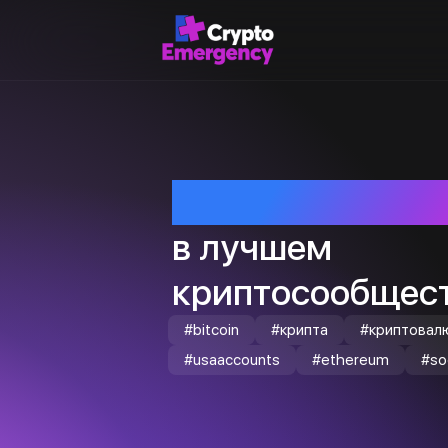
Приветствуем т
в лучшем
криптосообщест
#bitcoin
#крипта
#криптовал
#usaaccounts
#ethereum
#so