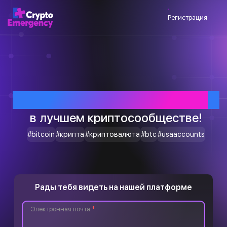
Регистрация
Приветствуем тебя
в лучшем криптосообществе!
#bitcoin
#крипта
#криптовалюта
#btc
#usaaccounts
Рады тебя видеть на нашей платформе
Электронная почта
*