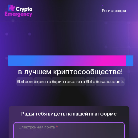
Регистрация
Приветствуем тебя
в лучшем криптосообществе!
#bitcoin
#крипта
#криптовалюта
#btc
#usaaccounts
Рады тебя видеть на нашей платформе
Электронная почта
*