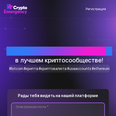
Регистрация
Приветствуем тебя
в лучшем криптосообществе!
#bitcoin
#крипта
#криптовалюта
#usaaccounts
#ethereum
Рады тебя видеть на нашей платформе
Электронная почта
*