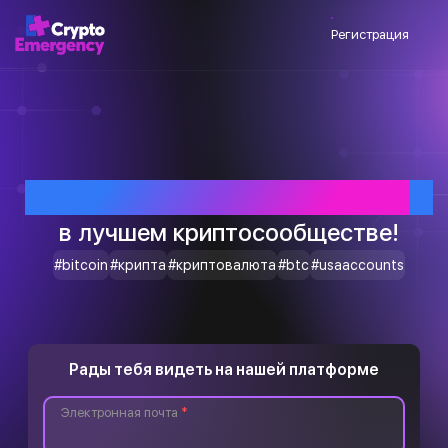
Регистрация
Приветствуем тебя
в лучшем криптосообществе!
#bitcoin
#крипта
#криптовалюта
#btc
#usaaccounts
Рады тебя видеть на нашей платформе
Электронная почта
*