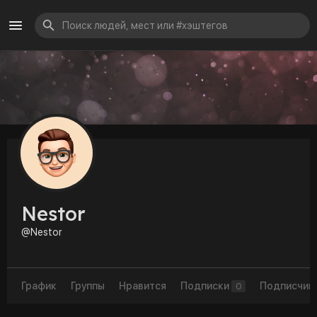
Nestor
@Nestor
График
Группы
Нравится
Подписки
Подписчик
0