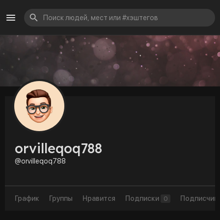
orvilleqoq788
@orvilleqoq788
График
Группы
Нравится
Подписки
Подписчик
0