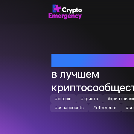
Приветствуем т
в лучшем
криптосообщест
#bitcoin
#крипта
#криптовал
#usaaccounts
#ethereum
#so