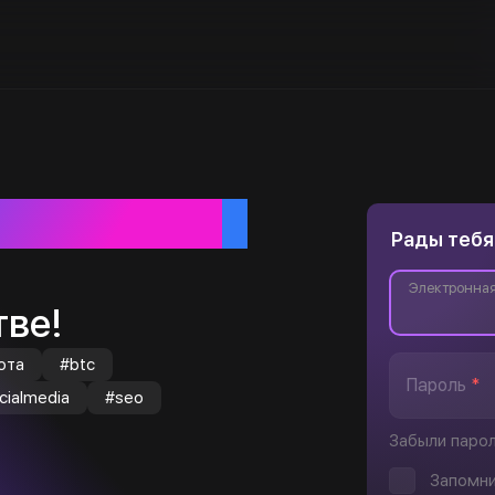
ебя
Рады тебя
Электронная
ве!
юта
#btc
Пароль
*
cialmedia
#seo
Забыли паро
Запомни