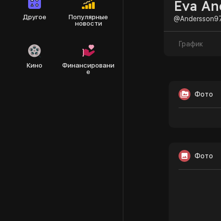
Eva An
Другое
Популярные
@Andersson9
новости
График
Кино
Финансировани
е
Фото
Фото