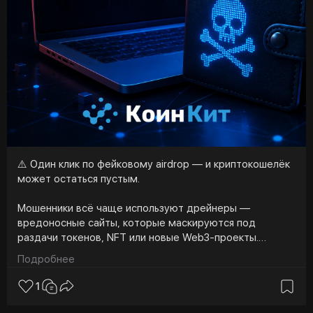
⚠️ Один клик по фейковому airdrop — и криптокошелёк
может остаться пустым.
Мошенники всё чаще используют дрейнеры —
вредоносные сайты, которые маскируются под
раздачи токенов, NFT или новые Web3-проекты.
Достаточно подключить кошелёк и подписать
Подробнее
транзакцию, чтобы злоумышленники получили доступ к
активам.
1
Самое неприятное — с технической точки зрения