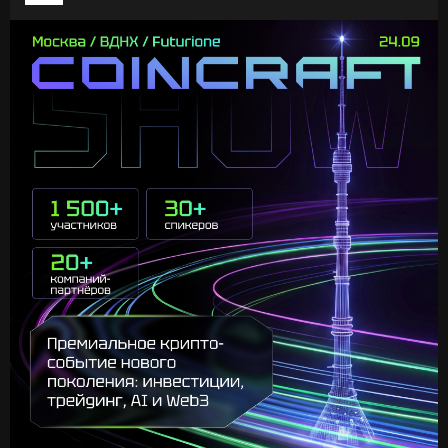
Она позволяет не просто проверить адрес, а
настроить постоянный мониторинг под ваши
требования:
⚫️ самостоятельно определить допустимый уровень
риска;
⚫️ выбрать, какие категории рисков и сущностей
считаются критичными;
⚫️ адаптировать настройки под требования вашей
компании и юрисдикции.
Так вы не пропустите появление новых рисков и
сможете вовремя отреагировать.
✔️ Настройте свой первый Риск Профиль всего за пару
минут:
https://coinkyt.com/ecosystem#pro
#aml
#криптовалюта
#криптобезопасность
#coinkit
#комплаенс