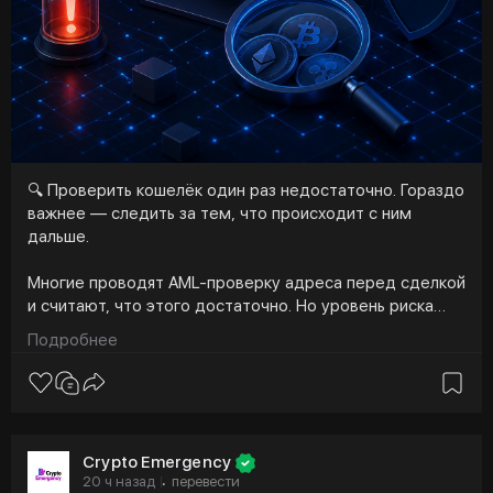
🔍 Проверить кошелёк один раз недостаточно. Гораздо
важнее — следить за тем, что происходит с ним
дальше.
Многие проводят AML-проверку адреса перед сделкой
и считают, что этого достаточно. Но уровень риска
может измениться в любой момент: кошелёк способен
Подробнее
получить средства из сомнительного источника или
оказаться связанным с санкционными, мошенническими
или взломанными адресами уже после проверки.
Именно для этого в КоинКит есть функция «Риск
Crypto Emergency
Профиль».
20 ч назад
перевести
·