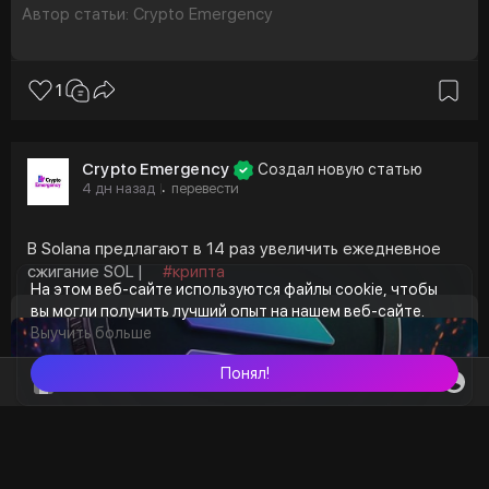
✔️ Проверьте площадку перед подключением
Автор статьи: Crypto Emergency
кошелька:
https://explorer.coinkyt.com/a....uthorization?
action=
1
КоинКит Лайт | Поддержка
#aml
#криптовалюта
#криптобезопасность
Crypto Emergency
Создал новую статью
#коинкит
#web3
4 дн назад
перевести
·
В Solana предлагают в 14 раз увеличить ежедневное
сжигание SOL |
#крипта
На этом веб-сайте используются файлы cookie, чтобы
вы могли получить лучший опыт на нашем веб-сайте.
Выучить больше
Понял!