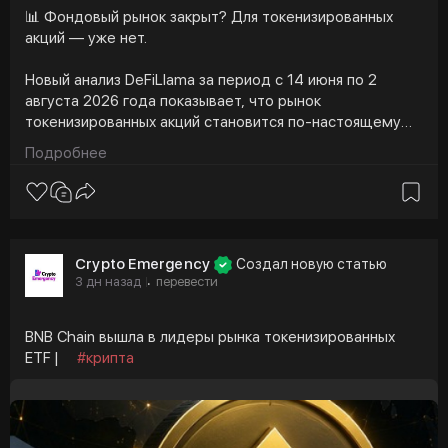
📊 Фондовый рынок закрыт? Для токенизированных
акций — уже нет.
Новый анализ DeFiLlama за период с 14 июня по 2
августа 2026 года показывает, что рынок
токенизированных акций становится по-настоящему
круглосуточным.
Подробнее
Главный вывод исследования — 51% всего объема
торгов токенизированными акциями теперь приходится
на время вне основной торговой сессии США.
Инвесторы все чаще предпочитают не ждать открытия
Crypto Emergency
Создал новую статью
Уолл-стрит и получать доступ к рынку тогда, когда это
3 дн назад
перевести
·
удобно им.
При этом именно Binance становится ключевой
BNB Chain вышла в лидеры рынка токенизированных
площадкой для торговли в эти периоды:
ETF |
#крипта
🔸 69% объема торгов — во время работы
американского рынка.
🔸 82% — в ночные часы.