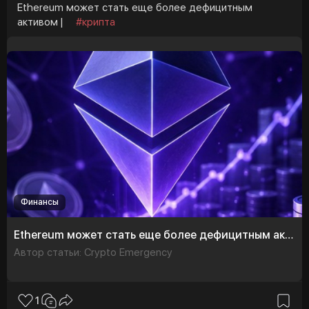
меняется не только способ торговли, но и сама
Ethereum может стать еще более дефицитным
инфраструктура финансовых рынков.
активом |
#крипта
#binance
#bstocks
#tokenizedstocks
#tradfi
#defi
Финансы
Ethereum может стать еще более дефицитным активом
Автор статьи: Crypto Emergency
1