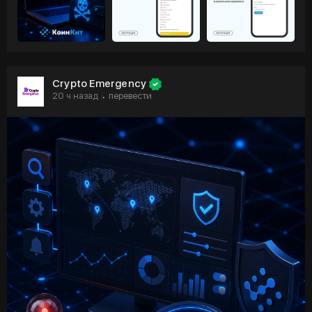
Crypto Emergency
20 ч назад
перевести
·