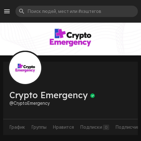
Crypto Emergency
@CryptoEmergency
График
Группы
Нравится
Подписки
Подписчик
0