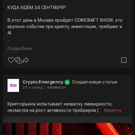
КУДА ИДЁМ 24 СЕНТЯБРЯ?
В этот день в Москве пройдёт COINCRAFT SHOW, это
крупное событие про крипту, инвестиции, трейдинг и
AI.
Организаторы собирают:
Подробнее
👥 1500+ участников;
🎤 30+ спикеров;
🤝 20+ компаний-партнеров
Но интересно другое: вместо классического формата
Crypto Emergency
Создал новую статью
конференции будет несколько пространств, VIP
24 ч назад
перевести
·
Lounge, нетворкинг, зоны компаний и afterparty.
📌Ставка не только на контент, но и на концентрацию
Крипторынок испытывает нехватку ликвидности,
людей из индустрии в одном месте.
несмотря на рост активности трейдеров |
#крипта
Предприниматели, инвесторы, трейдеры, фаундеры
crypto & fintech компаний и инфлюенсеры.