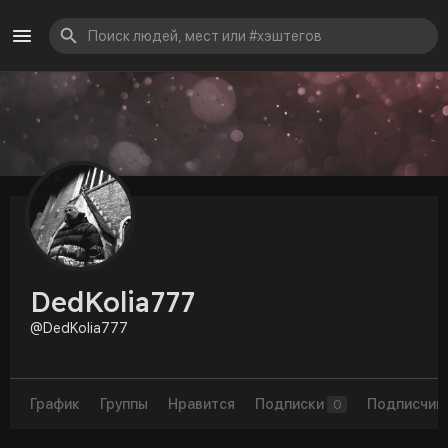
DedKolia777
@DedKolia777
График
Группы
Нравится
Подписки
Подписчик
0