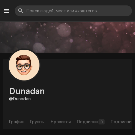
Dunadan
@Dunadan
График
Группы
Нравится
Подписки
Подписчик
0