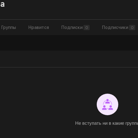
na
Группы
Нравится
Подписки
Подписчики
0
0
Не вступать ни в какие групп