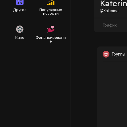
Kateri
Другое
Популярные
@Katerina
новости
График
Кино
Финансировани
е
Группы