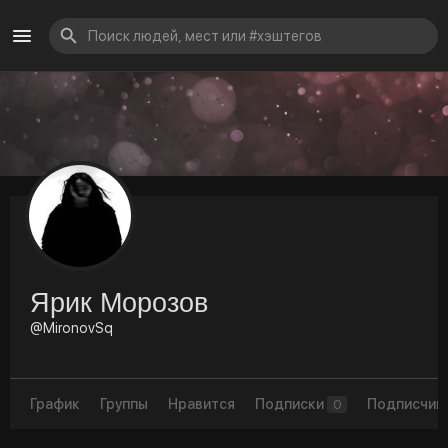
Ярик Морозов
@MironovSq
График
Группы
Нравится
Подписки
Подписчик
0