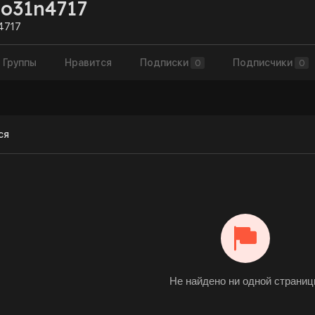
o31n4717
4717
Группы
Нравится
Подписки
Подписчики
0
0
ся
Не найдено ни одной страни