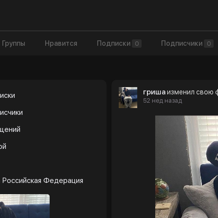
Группы
Нравится
Подписки
Подписчики
0
0
гриша
изменил свою
иски
52 нед назад
исчики
бщений
ой
 Российская Федерация