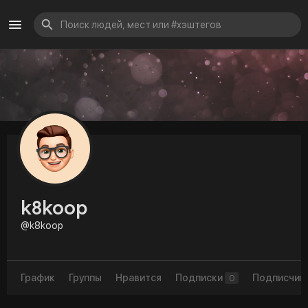
k8koop
@k8koop
График
Группы
Нравится
Подписки
Подписчик
0