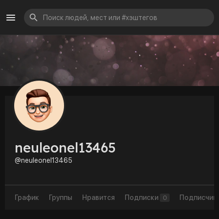
neuleonel13465
@neuleonel13465
График
Группы
Нравится
Подписки
Подписчик
0