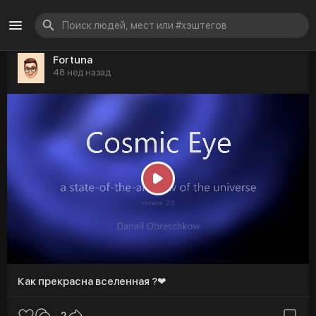
Fortuna
48 нед назад
P
l
a
y
Как прекрасна вселенная ?❤