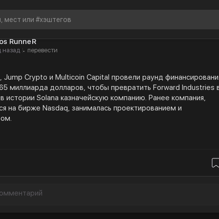
tos RunneR
 назад
перевести
·
al, Jump Crypto и Multicoin Capital провели раунд финансировани
65 миллиарда долларов, чтобы превратить Forward Industries 
в истории Solana казначейскую компанию. Ранее компания,
я на бирже Nasdaq, занималась проектированием и
вом.
о Forward's SOL почти в три раза увеличит размер текущего
 держателя. Galaxy занимается управлением казначейством.
 развивает инфраструктуру с помощью таких проектов, как
Кайл Самани из Multicoin становится председателем правления.