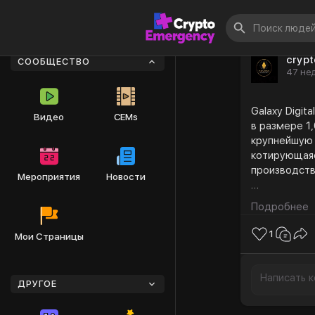
cryp
СООБЩЕСТВО
47 нед
Galaxy Digit
Видео
CEMs
в размере 1,
крупнейшую 
котирующаяс
производст
Мероприятия
Новости
Казначейств
Подробнее
крупнейшего
Jump Crypto
1
Мои Страницы
Firedancer. 
ДРУГОЕ