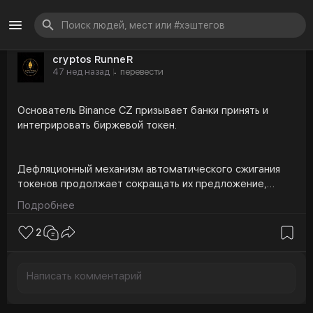
cryptos RunneR
47 нед назад
перевести
·
Основатель Binance CZ призывает банки принять и
интегрировать биржевой токен.
Дефляционный механизм автоматического сжигания
токенов продолжает сокращать их предложение,
укрепляя позиции токена на рынке.
Подробнее
2
Аналитики сохраняют оптимизм, некоторые из них
прогнозируют возможный рост до $1300, если
сохранится текущая тенденция.