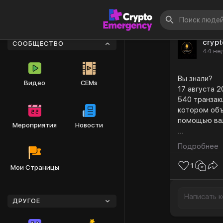
cryp
СООБЩЕСТВО
44 не
Вы знали?
Видео
CEMs
17 августа 
540 транзакц
котором объ
помощью вал
Мероприятия
Новости
Мировой рын
Подробнее
долларов, ч
сфере крипт
1
Мои Страницы
составляют 
В сентябре 
ДРУГОЕ
сумму более
Ethereum на