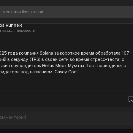
tos RunneR
д назад
перевести
·
2025 года компания Solana за короткое время обработала 107
ий в секунду (TPS) в своей сети во время стресс-теста, о
явил соучредитель Helius Мерт Мумтаз. Тест проводился с
идатора под названием ‘Cavey Cool’.
ок стабильных монет недавно превысил 250 миллиардов
то делает его одним из самых быстрорастущих секторов в
овалют. Более 85% стейблкоинов, находящихся в обращении,
USDT (Tether) и USDC - это показатель концентрации рынка.
2025 года были ликвидированы позиции в криптовалюте на
 1,5 миллиардов долларов, что привело к падению курса
 9% и биткоина. Это ознаменовало крупнейшую распродажу на