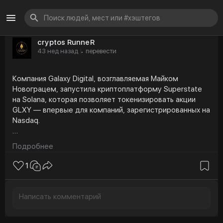
cryptos RunneR
43 нед назад
перевести
·
Компания Galaxy Digital, возглавляемая Майком
Новограцем, запустила криптоплатформу Superstate
на Solana, которая позволяет токенизировать акции
GLXY — впервые для компаний, зарегистрированных на
Nasdaq.
Подробнее
Эта инициатива объединяет традиционные ценные
бумаги с технологией блокчейн, потенциально меняя
1
подход к выходу на рынок и устанавливая новые
стандарты соответствия требованиям для
пользователей Robinhood и Kraken