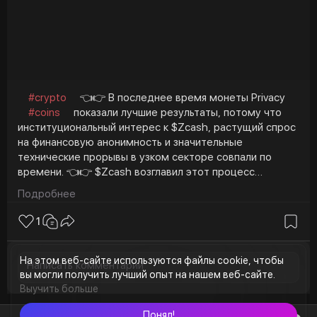
#crypto
👈👉 В последнее время монеты Privacy
#coins
показали лучшие результаты, потому что
институциональный интерес к $Zcash, растущий спрос
на финансовую анонимность и значительные
технические прорывы в узком секторе совпали по
времени. 👈👉 $Zcash возглавил этот процесс
благодаря крупным институциональным закупкам,
Подробнее
рассказам о «следующем биткоине» и закрытому
расследованию Комиссии по ценным бумагам и
1
биржам США, которое снизило влияние регулирующих
органов.
Макроэкономические проблемы, связанные с
На этом веб-сайте используются файлы cookie, чтобы
вы могли получить лучший опыт на нашем веб-сайте.
надзором, налогообложением и анализом блокчейна с
Выучить больше
использованием искусственного интеллекта,
подталкивают инвесторов к активам с более высоким
Понял!