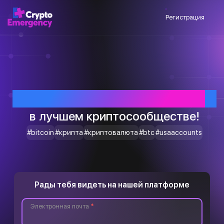
Регистрация
Приветствуем тебя
в лучшем криптосообществе!
#bitcoin
#крипта
#криптовалюта
#btc
#usaaccounts
Рады тебя видеть на нашей платформе
Электронная почта
*