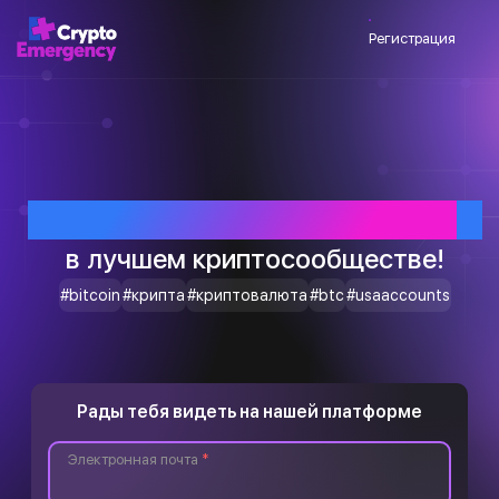
Регистрация
Приветствуем тебя
в лучшем криптосообществе!
#bitcoin
#крипта
#криптовалюта
#btc
#usaaccounts
Рады тебя видеть на нашей платформе
Электронная почта
*