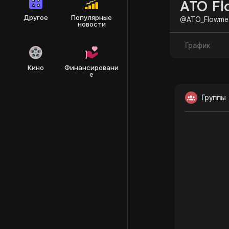
ATO Fl
Другое
Популярные
@ATO_Flowme
новости
График
Кино
Финансировани
е
Группы