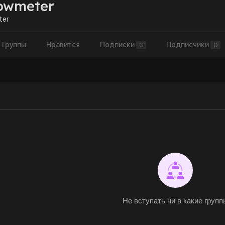
owmeter
ter
Группы
Нравится
Подписки
Подписчики
0
0
Не вступать ни в какие групп