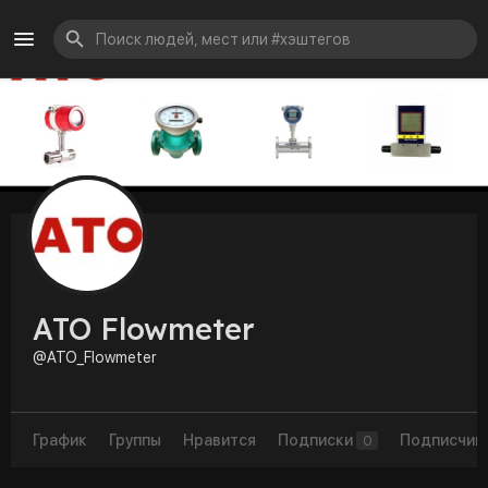
ATO Flowmeter
@ATO_Flowmeter
График
Группы
Нравится
Подписки
Подписчик
0