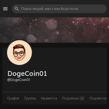
DogeCoin01
@DogeCoin01
График
Группы
Нравится
Подписки
Подписчик
0