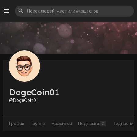
DogeCoin01
@DogeCoin01
График
Группы
Нравится
Подписки
Подписчик
0