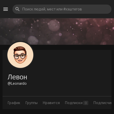
Левон
@Leonardo
График
Группы
Нравится
Подписки
Подписчик
0