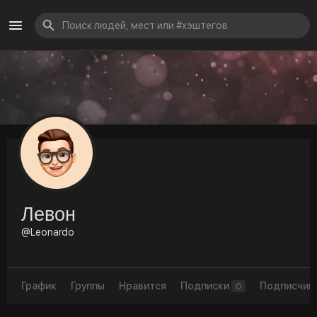
Левон
@Leonardo
График
Группы
Нравится
Подписки
Подписчик
0