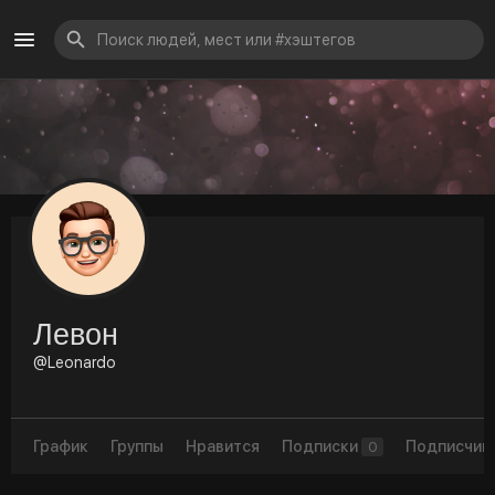
Левон
@Leonardo
График
Группы
Нравится
Подписки
Подписчик
0