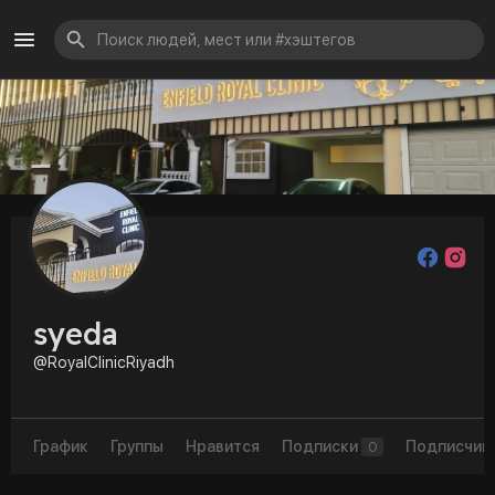
syeda
@RoyalClinicRiyadh
График
Группы
Нравится
Подписки
Подписчик
0