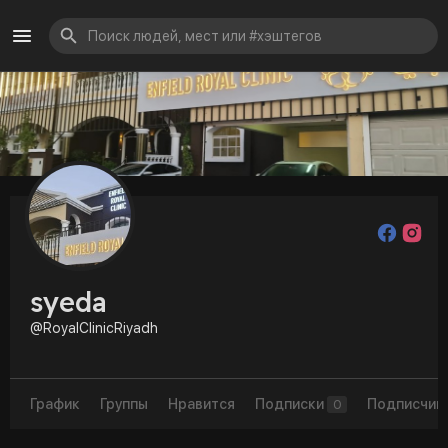
syeda
@RoyalClinicRiyadh
График
Группы
Нравится
Подписки
Подписчик
0