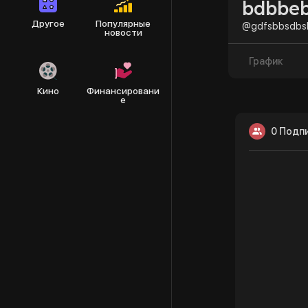
bdbbe
Другое
Популярные
@gdfsbbsdbs
новости
График
Кино
Финансировани
е
0 Подп