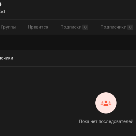
b
bd
Группы
Нравится
Подписки
Подписчики
0
0
исчики
Пока нет последователей